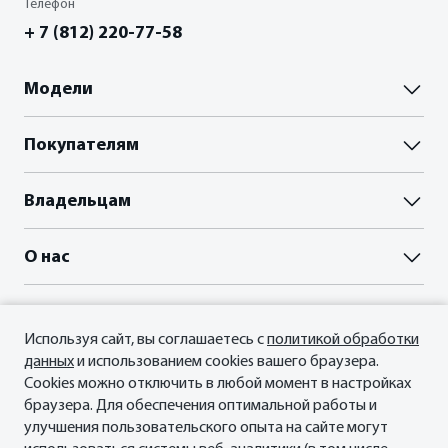
Телефон
+ 7 (812) 220-77-58
Модели
Паладин
Покупателям
Палассо
ВЫБОР И ПОКУПКА
Владельцам
Пройти тест-драйв
Акции
Гарантия
О нас
Прайс-листы и брошюры
Сервисные документы
Отзывы владельцев
Официальный сервис Oting
О Бренде
ФИНАНСЫ И КРЕДИТ
Планета Паладин
Кредитные программы
Используя сайт, вы соглашаетесь с
политикой обработки
Новости
Мы в соцсетях
данных
и использованием cookies вашего браузера.
Рассчитать кредит
СМИ о нас
Cookies можно отключить в любой момент в настройках
Страхование
Контакты
браузера. Для обеспечения оптимальной работы и
улучшения пользовательского опыта на сайте могут