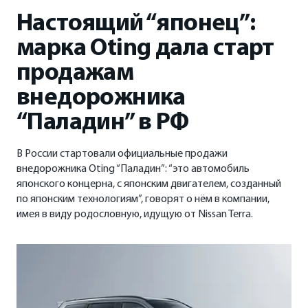
ФИНАНСЫ И КРЕДИТ
Настоящий “японец”:
марка Oting дала старт
Кредитные программы
продажам
Рассчитать кредит
внедорожника
Страхование
“Паладин” в РФ
В России стартовали официальные продажи
внедорожника Oting “Паладин”: “это автомобиль
японского концерна, с японским двигателем, созданный
по японским технологиям”, говорят о нём в компании,
имея в виду родословную, идущую от Nissan Terra.