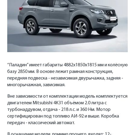
“Паладин” имеет габариты 4882х1850х1815 мм и колёсную
базу 2850 мм. В основе лежит рамная конструкция,
передняя подвеска - независимая двурычажка, задняя -
многорычажная, зависимая.
Вне зависимости от комплектации модель комплектуется
двигателем Mitsubishi 4K31 объёмом 2.0 литра с
турбонаддувом, отдача - 218 л.с. и 360 Нм. Мотор
сертифицирован под топливо АИ-92 и выше. Коробка
передач - классический автомат.
В оснащение модели, помимо прочего, входят: 12-