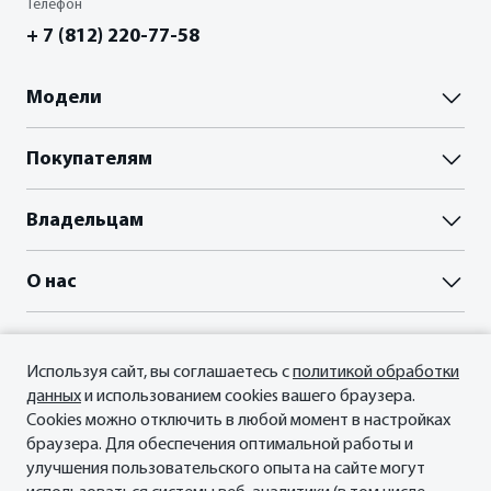
Телефон
ФИНАНСЫ И КРЕДИТ
+ 7 (812) 220-77-58
Кредитные программы
Модели
Рассчитать кредит
Паладин
Покупателям
Палассо
Страхование
ВЫБОР И ПОКУПКА
Владельцам
Пройти тест-драйв
Акции
Гарантия
О нас
Прайс-листы и брошюры
Сервисные документы
Отзывы владельцев
Официальный сервис Oting
О Бренде
ФИНАНСЫ И КРЕДИТ
Планета Паладин
Кредитные программы
Используя сайт, вы соглашаетесь с
политикой обработки
Новости
Мы в соцсетях
данных
и использованием cookies вашего браузера.
Рассчитать кредит
СМИ о нас
Cookies можно отключить в любой момент в настройках
Страхование
Контакты
браузера. Для обеспечения оптимальной работы и
улучшения пользовательского опыта на сайте могут