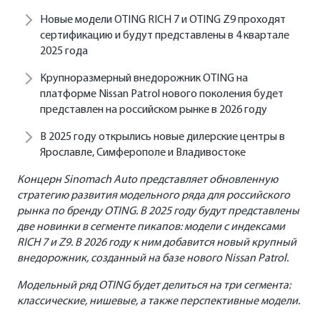
ФИНАНСЫ И КРЕДИТ
Новые модели OTING RICH 7 и OTING Z9 проходят
сертификацию и будут представлены в 4 квартале
Кредитные программы
2025 года
Крупноразмерный внедорожник OTING на
Рассчитать кредит
платформе Nissan Patrol нового поколения будет
представлен на российском рынке в 2026 году
Страхование
В 2025 году открылись новые дилерские центры в
Ярославле, Симферополе и Владивостоке
Концерн Sinomach Auto представляет обновленную
стратегию развития модельного ряда для российского
рынка по бренду OTING. В 2025 году будут представлены
две новинки в сегменте пикапов: модели с индексами
RICH 7 и Z9. В 2026 году к ним добавится новый крупный
внедорожник, созданный на базе нового Nissan Patrol.
Модельный ряд OTING будет делиться на три сегмента:
классические, нишевые, а также перспективные модели.