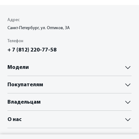
Адрес
Санкт-Петербург, ул. Оптиков, 3A
Телефон
+ 7 (812) 220-77-58
Модели
Паладин
Покупателям
Палассо
ВЫБОР И ПОКУПКА
Владельцам
Пройти тест-драйв
Акции
Гарантия
О нас
Прайс-листы и брошюры
Сервисные документы
Отзывы владельцев
Официальный сервис Oting
О Бренде
ФИНАНСЫ И КРЕДИТ
Планета Паладин