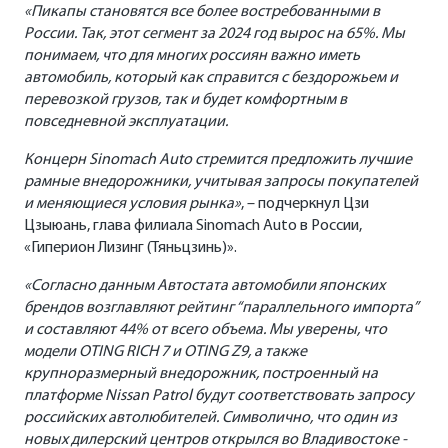
«Пикапы становятся все более востребованными в
России. Так, этот сегмент за 2024 год вырос на 65%. Мы
понимаем, что для многих россиян важно иметь
автомобиль, который как справится с бездорожьем и
перевозкой грузов, так и будет комфортным в
повседневной эксплуатации.
Концерн Sinomach Auto стремится предложить лучшие
рамные внедорожники, учитывая запросы покупателей
и меняющиеся условия рынка»
, – подчеркнул Цзи
Цзыюань, глава филиала Sinomach Auto в России,
«Гиперион Лизинг (Тяньцзинь)».
«Согласно данным Автостата автомобили японских
брендов возглавляют рейтинг “параллельного импорта”
и составляют 44% от всего объема. Мы уверены, что
модели OTING RICH 7 и OTING Z9, а также
крупноразмерный внедорожник, построенный на
платформе Nissan Patrol будут соответствовать запросу
российских автолюбителей. Символично, что один из
новых дилерский центров открылся во Владивостоке -