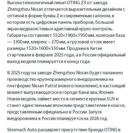
Высокотехнологичный пикап OTING Z9 от завода
Zhengzhou Nissan отличается выразительным дизайном с
оптикой в форме буквы Z и современным салоном, в
котором есть цифровая панель приборов, большой
экран медиасистемы и адаптивный круиз-контроль.
Габариты составляют 5520×1960×1950 мм, колесная база
— 3300 мм, клиренс – 270 мм, а грузовой отсек имеет
размеры 1520×1600×550 мм. Продажи в Китае
стартовали в феврале 2025 года, а в России официальный
выход модели планируется к концу года.
В 2025 году на заводе Zhengzhou Nissan будет налажено
производство крупноразмерного внедорожника на
платформе Nissan Patrol (нового поколения), в настоящий
момент выпускающегося в городе Канагава, Япония.
Новая модель займет место в сегменте крупных SUV и
станет единственным японским представителем в классе,
представленным официально в России. Запуск
внедорожника в России планируется на 2026 год.
Sinomach Auto расширяет присутствие бренда OTING в