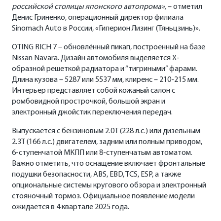
российской столицы японского автопрома»,
– отметил
Денис Гриненко, операционный директор филиала
Sinomach Auto в России, «Гиперион Лизинг (Тяньцзинь)».
OTING RICH 7 – обновлённый пикап, построенный на базе
Nissan Navara. Дизайн автомобиля выделяется Х-
образной решеткой радиатора и “тигриными” фарами.
Длина кузова – 5287 или 5537 мм, клиренс – 210-215 мм.
Интерьер представляет собой кожаный салон с
ромбовидной прострочкой, большой экран и
электронный джойстик переключения передач.
Выпускается с бензиновым 2.0T (228 л.с.) или дизельным
2.3T (166 л.с.) двигателем, задним или полным приводом,
6-ступенчатой МКПП или 8-ступенчатым автоматом.
Важно отметить, что оснащение включает фронтальные
подушки безопасности, ABS, EBD, TCS, ESP, а также
опциональные системы кругового обзора и электронный
стояночный тормоз. Официальное появление модели
ожидается в 4 квартале 2025 года.