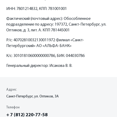
ФИНАНСЫ И КРЕДИТ
ИНН: 7801214832, КПП: 781001001
Кредитные программы
Фактический (почтовый адрес): Обособленное
подразделение по адресу: 197372, Санкт-Петербург, ул.
Оптиков, д. 3, лит. А. КПП 781445001
Рассчитать кредит
Р/с: 40702810032130011972 Филиал «Санкт-
Страхование
Петербургский» АО «АЛЬФА-БАНК»
К/с: 30101810600000000786, БИК: 044030786
Генеральный директор: Исакова В. В.
Адрес
Санкт-Петербург, ул. Оптиков, 3A
Телефон
+ 7 (812) 220-77-58