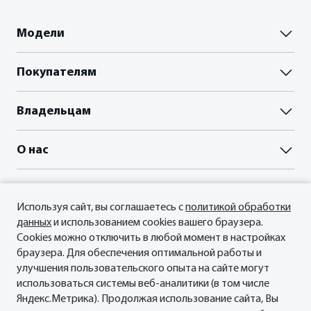
Модели
Паладин
Покупателям
Палассо
ВЫБОР И ПОКУПКА
Владельцам
Пройти тест-драйв
Акции
Гарантия
О нас
Прайс-листы и брошюры
Сервисные документы
Отзывы владельцев
Официальный сервис Oting
О Бренде
ФИНАНСЫ И КРЕДИТ
Планета Паладин
Кредитные программы
Используя сайт, вы соглашаетесь с
политикой обработки
Новости
Мы в соцсетях
данных
и использованием cookies вашего браузера.
Рассчитать кредит
СМИ о нас
Cookies можно отключить в любой момент в настройках
Страхование
Контакты
браузера. Для обеспечения оптимальной работы и
улучшения пользовательского опыта на сайте могут
использоваться системы веб-аналитики (в том числе
Яндекс.Метрика). Продолжая использование сайта, Вы
© 2026 ФИЛИАЛ ООО «ГИПЕРИОН ЛИЗИНГ (ТЯНЬЦЗИНЬ)», официальный