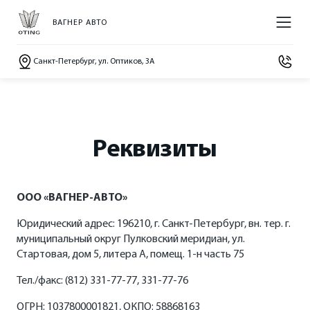
ВАГНЕР АВТО
Санкт-Петербург, ул. Оптиков, 3A
МОДЕЛИ
ПОКУПАТЕЛЯМ
ВЛАДЕЛЬЦАМ
О НАС
ВЫБОР И ПОКУПКА
Гарантия
О Бренде
Реквизиты
КЛАССИЧЕСКИЕ SUV
Паладин
Пройти тест-драйв
Сервисные документы
Планета Паладин
от 3 160 000 ₽*
ООО «ВАГНЕР-АВТО»
Акции
Официальный сервис Oting
Новости
Юридический адрес: 196210, г. Санкт-Петербург, вн. тер. г.
Палассо
муниципальный округ Пулковский меридиан, ул.
от 3 610 000 ₽*
Прайс-листы и брошюры
Стартовая, дом 5, литера А, помещ. 1-н часть 75
СМИ о нас
Тел./факс: (812) 331-77-77, 331-77-76
Отзывы владельцев
Контакты
ОГРН: 1037800001821, ОКПО: 58868163