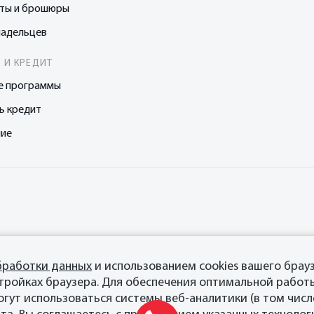
сты и брошюры
ладельцев
 И КРЕДИТ
е программы
ь кредит
ние
бработки данных
и использованием cookies вашего брауз
тройках браузера. Для обеспечения оптимальной работ
огут использоваться системы веб-аналитики (в том числ
иальный дистрибьютор OTING в России.
Правовая информация